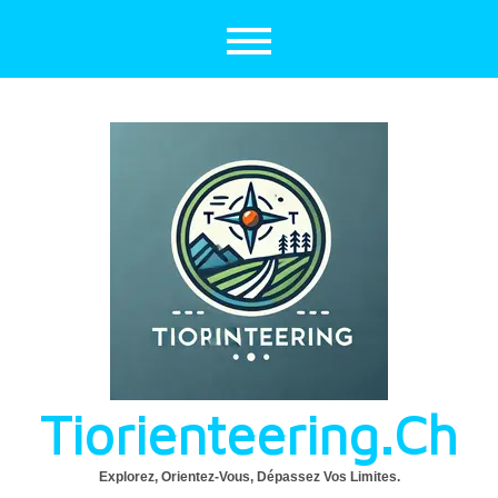
Aller
au
contenu
Tiorienteering.ch
Explorez, Orientez-Vous, Dépassez Vos Limites.