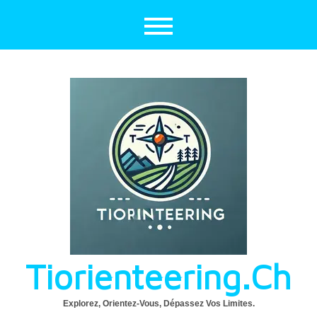
Aller
au
contenu
Tiorienteering.ch
Explorez, Orientez-Vous, Dépassez Vos Limites.