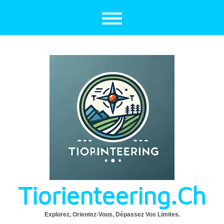
Aller
au
contenu
Tiorienteering.ch
Explorez, Orientez-Vous, Dépassez Vos Limites.