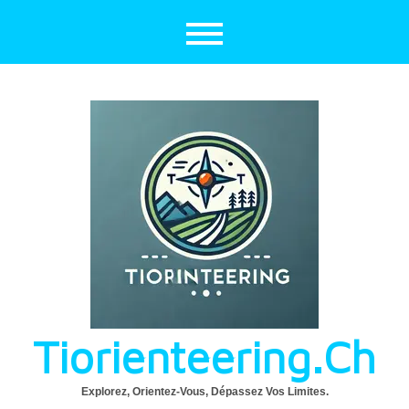
Aller
au
contenu
Tiorienteering.ch
Explorez, Orientez-Vous, Dépassez Vos Limites.