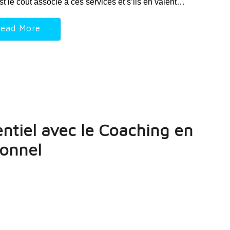
le coût associé à ces services et s’ils en valent…
ead More
ntiel avec le Coaching en
onnel