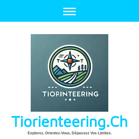
Aller
au
contenu
Tiorienteering.ch
Explorez, Orientez-Vous, Dépassez Vos Limites.