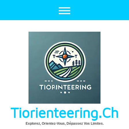
Aller
au
contenu
Tiorienteering.ch
Explorez, Orientez-Vous, Dépassez Vos Limites.