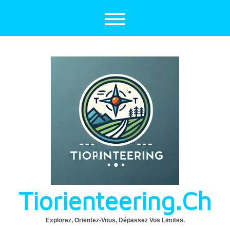
Aller
au
contenu
Tiorienteering.ch
Explorez, Orientez-Vous, Dépassez Vos Limites.