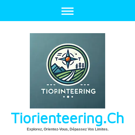
Aller
au
contenu
Tiorienteering.ch
Explorez, Orientez-Vous, Dépassez Vos Limites.