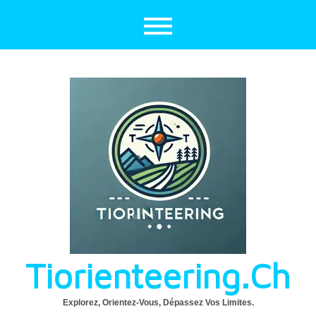
Aller
au
contenu
Tiorienteering.ch
Explorez, Orientez-Vous, Dépassez Vos Limites.