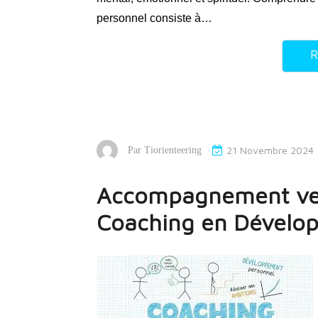
personnel consiste à…
R
21 Novembre 2024
Par
Tiorienteering
Accompagnement ver
Coaching en Dévelo