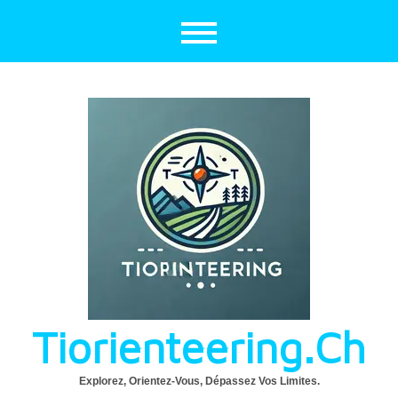
Aller
au
contenu
Tiorienteering.ch
Explorez, Orientez-Vous, Dépassez Vos Limites.