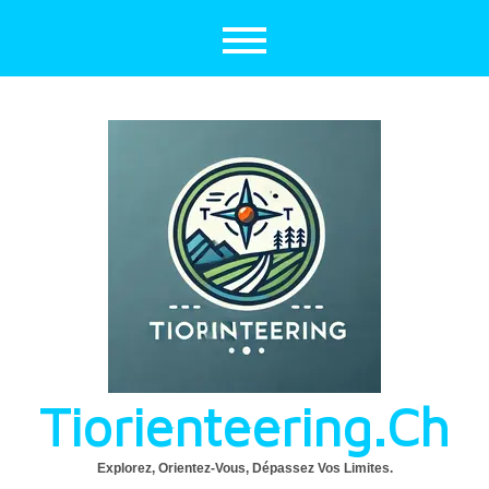
Aller
au
contenu
Tiorienteering.ch
Explorez, Orientez-Vous, Dépassez Vos Limites.