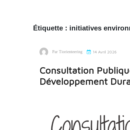
Étiquette :
initiatives enviro
14 Avril 2026
Par
Tiorienteering
Consultation Publiq
Développement Dura