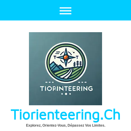
Aller
au
contenu
Tiorienteering.ch
Explorez, Orientez-Vous, Dépassez Vos Limites.