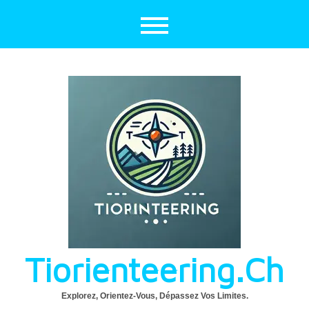
Aller
au
contenu
Tiorienteering.ch
Explorez, Orientez-Vous, Dépassez Vos Limites.