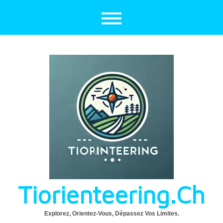
Aller
au
contenu
Tiorienteering.ch
Explorez, Orientez-Vous, Dépassez Vos Limites.