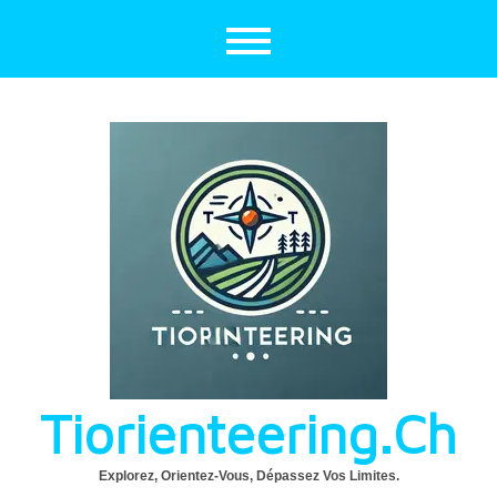
Aller
au
contenu
Tiorienteering.ch
Explorez, Orientez-Vous, Dépassez Vos Limites.