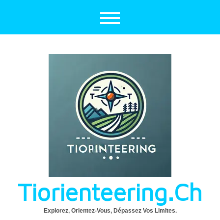
Aller
au
contenu
Tiorienteering.ch
Explorez, Orientez-Vous, Dépassez Vos Limites.