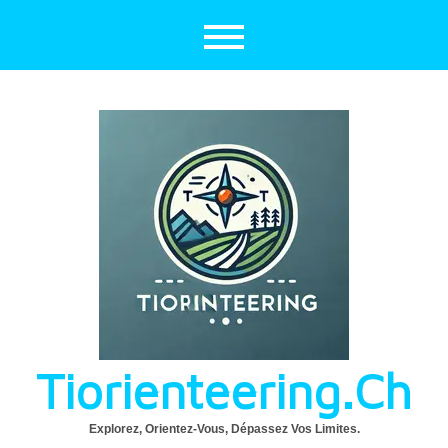
Aller
au
contenu
Tiorienteering.ch
Explorez, Orientez-Vous, Dépassez Vos Limites.