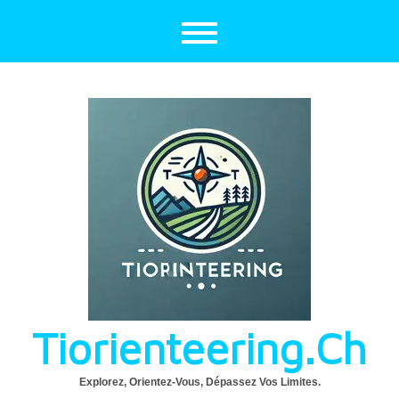
Aller
au
contenu
Tiorienteering.ch
Explorez, Orientez-Vous, Dépassez Vos Limites.