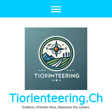
Aller
au
contenu
Tiorienteering.ch
Explorez, Orientez-Vous, Dépassez Vos Limites.