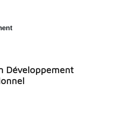
ment
en Développement
ionnel