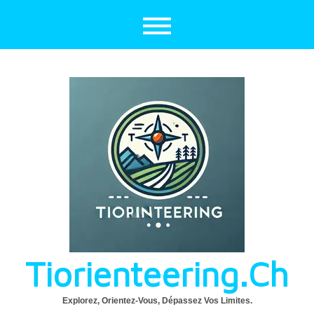
Aller
au
contenu
Tiorienteering.ch
Explorez, Orientez-Vous, Dépassez Vos Limites.