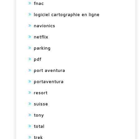
fnac
logiciel cartographie en ligne
navionics
netflix
parking
pdf
port aventura
portaventura
resort
suisse
tony
total
trek