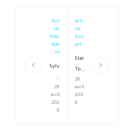
Arti
Arti
Cle
Cle
Préc
Suiv
Éde
Ant
Nt
Star
Sylv
Tou
ie
26
r:
26
avril
Bru
L’A
avril
202
nel
ven
202
6
:
6
ture
Une
Con
Am
tinu