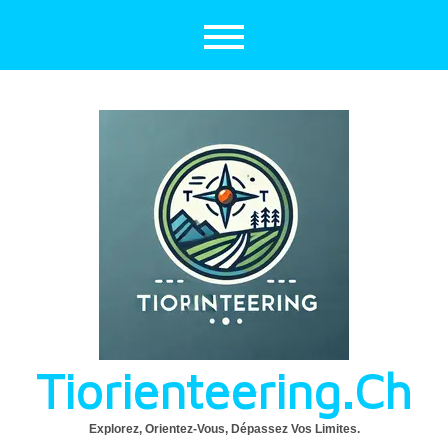
Aller
au
contenu
Tiorienteering.ch
Explorez, Orientez-Vous, Dépassez Vos Limites.