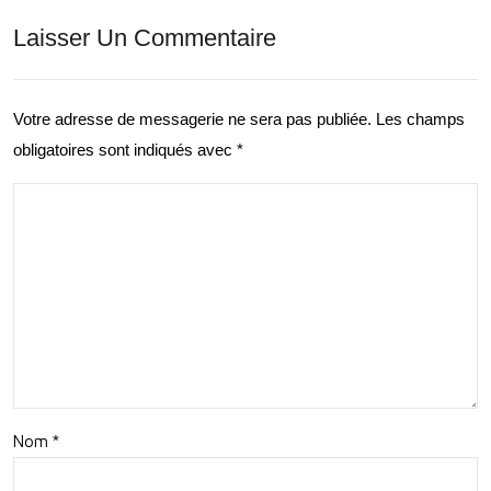
bas
Laisser Un Commentaire
e –
sadr
Exp
ice
lore
Votre adresse de messagerie ne sera pas publiée.
Les champs
Eng
obligatoires sont indiqués avec
*
z
agé
les
e
Étoi
du
les
Dév
ave
elo
c
ppe
Ém
me
erv
Nom
*
nt
eill