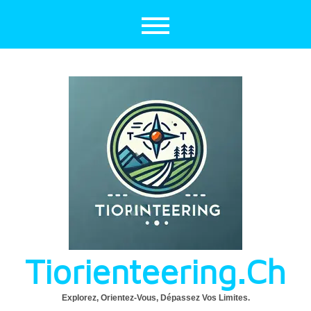
Aller
au
contenu
Tiorienteering.ch
Explorez, Orientez-Vous, Dépassez Vos Limites.