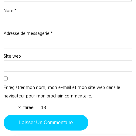
nta
Nom
*
gne
s et
Adresse de messagerie
*
des
Vall
Site web
ées
Enregistrer mon nom, mon e-mail et mon site web dans le
navigateur pour mon prochain commentaire.
×
three
=
18