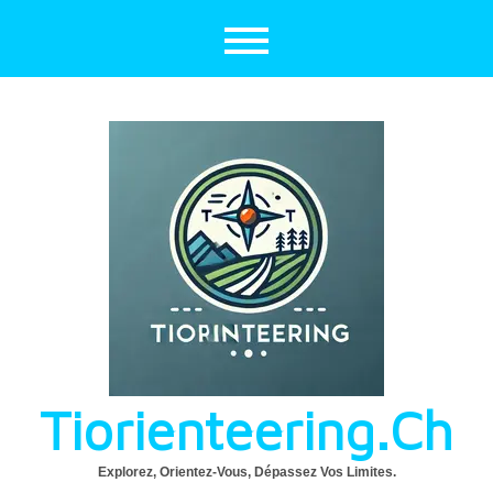
Aller
au
contenu
Tiorienteering.ch
Explorez, Orientez-Vous, Dépassez Vos Limites.