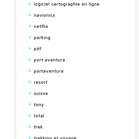
logiciel cartographie en ligne
navionics
netflix
parking
pdf
port aventura
portaventura
resort
suisse
tony
total
trek
trekking et voyage