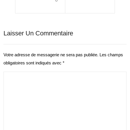
vers
que
Mo
des
n
Pyr
Laisser Un Commentaire
Car
éné
net
es:
d’A
Votre adresse de messagerie ne sera pas publiée.
Les champs
Déc
obligatoires sont indiqués avec
*
ven
ouv
ture
rez
la
Bea
uté
des
Mo