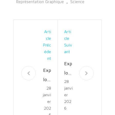
Représentation Graphique
,
Science
Arti
Arti
Cle
Cle
Préc
Suiv
Éde
Ant
Nt
Exp
Exp
lora
lora
28
tion
28
janvi
tion
Cart
janvi
er
s à
ogr
er
202
Tra
202
6
aphi
6