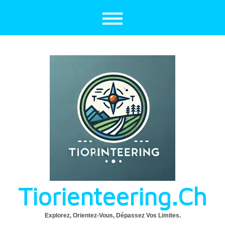
Aller
au
contenu
Tiorienteering.ch
Explorez, Orientez-Vous, Dépassez Vos Limites.