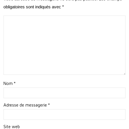
à
obligatoires sont indiqués avec
*
ave
Gen
c
ève
l’U
NES
CO
Nom
*
Adresse de messagerie
*
Site web