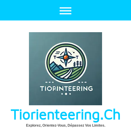
Aller
au
contenu
Tiorienteering.ch
Explorez, Orientez-Vous, Dépassez Vos Limites.