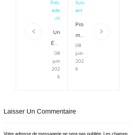
Préc
Suiv
Éde
Ant
Nt
Pro
Un
mo
Évé
08
uvoi
08
juin
ne
r le
juin
202
me
Dév
202
6
nt
6
elo
Spo
ppe
rtif
me
Mé
Laisser Un Commentaire
nt
mor
Dur
able
able
Votre adresse de messagerie ne sera pas publiée.
Les champs