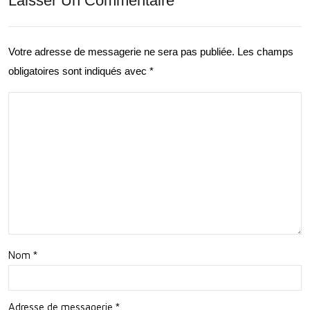
Laisser Un Commentaire
atio
er
n
la
Votre adresse de messagerie ne sera pas publiée.
Les champs
ave
obligatoires sont indiqués avec
*
Cart
c la
ogr
Cart
aphi
ogr
e
aphi
ave
e
c
Cor
Pyt
os
hon
Nom
*
de
Qua
Adresse de messagerie
*