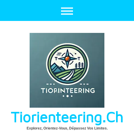
Aller
au
contenu
Tiorienteering.ch
Explorez, Orientez-Vous, Dépassez Vos Limites.