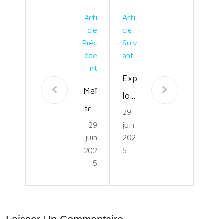
Arti
Arti
Cle
Cle
Préc
Suiv
Éde
Ant
Nt
Exp
Maî
lora
tris
29
tion
29
juin
ez
Géo
juin
202
la
spat
202
5
Cou
5
iale
rse
:
d’Or
Maî
ient
tris