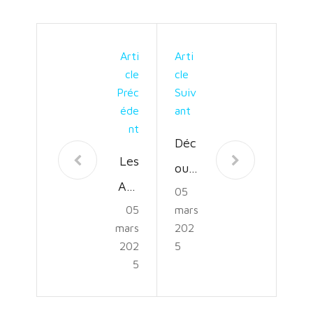
Arti
Arti
Cle
Cle
Préc
Suiv
Éde
Ant
Nt
Déc
Les
ouv
Ave
05
rez
05
mars
ntur
l’Es
mars
202
es
sen
202
5
Enc
5
tiel
han
de
tée