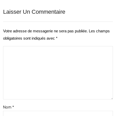
la
s:
Laisser Un Commentaire
Cart
Exp
ogr
lore
aphi
Votre adresse de messagerie ne sera pas publiée.
Les champs
z et
obligatoires sont indiqués avec
*
e
Déc
IGN
ouv
pou
rez
r
la
vos
Mag
Ave
ie
ntur
du
es
Nom
*
Mo
en