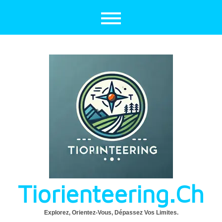
Aller
au
contenu
Tiorienteering.ch
Explorez, Orientez-Vous, Dépassez Vos Limites.