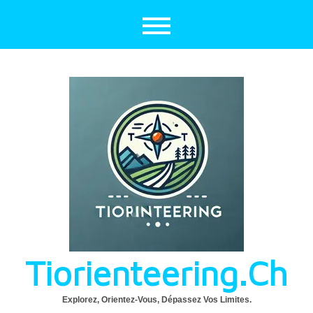
Aller
au
contenu
Tiorienteering.ch
Explorez, Orientez-Vous, Dépassez Vos Limites.