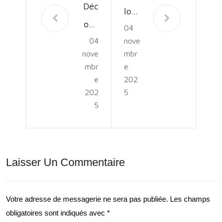
Déc
lora
ouv
04
tion
04
nove
rez
des
nove
mbr
l’Av
Prof
mbr
e
ent
e
202
ond
202
5
ure
eur
5
Par
s :
c:
Les
Une
Enj
Laisser Un Commentaire
Des
eux
tina
de
Votre adresse de messagerie ne sera pas publiée.
Les champs
tion
la
obligatoires sont indiqués avec
*
Pal