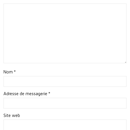
Cart
pita
ogr
nte
aphi
en
e
Plei
Mar
ne
ine
Nat
ure
Nom
*
Adresse de messagerie
*
Site web