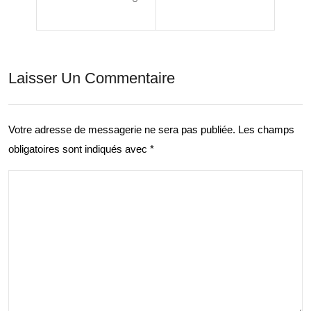
able
me
:
nt
Les
Per
Laisser Un Commentaire
Enj
son
eux
nel
du
Votre adresse de messagerie ne sera pas publiée.
Les champs
:
obligatoires sont indiqués avec
*
Dév
Inve
elo
stir
ppe
dan
me
s
nt
Votr
Dur
e
able