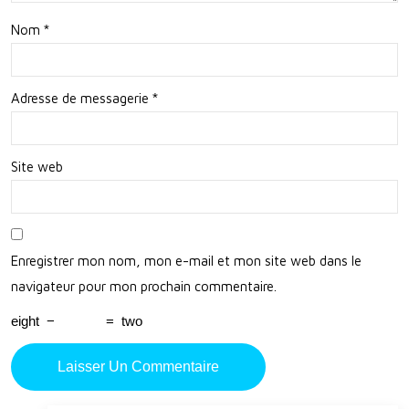
Réu
en
Nom
*
ssit
Suis
e
se
Adresse de messagerie
*
Prof
essi
Site web
onn
elle
Enregistrer mon nom, mon e-mail et mon site web dans le
navigateur pour mon prochain commentaire.
eight
−
=
two