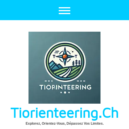
Aller
au
contenu
Tiorienteering.ch
Explorez, Orientez-Vous, Dépassez Vos Limites.