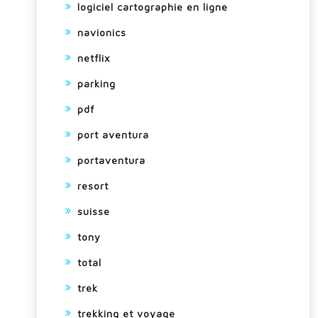
logiciel cartographie en ligne
navionics
netflix
parking
pdf
port aventura
portaventura
resort
suisse
tony
total
trek
trekking et voyage