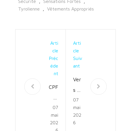
Sécurité
,
Sensations Fortes
,
Tyrolienne
,
Vêtements Appropriés
Arti
Arti
Cle
Cle
Préc
Suiv
Éde
Ant
Nt
Ver
CPF
s un
et
07
Ave
07
mai
Dév
nir
mai
202
elo
Dur
202
6
ppe
6