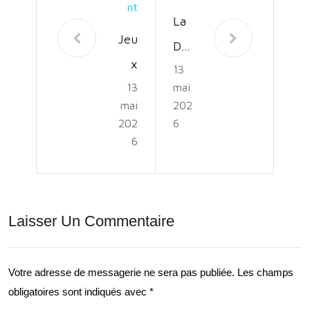
Nt
La
Jeu
Défi
x
13
niti
13
mai
en
on
mai
202
Plei
du
202
6
n
6
Dév
Air
elo
Déc
ppe
athl
Laisser Un Commentaire
me
on:
nt
Pro
Dur
Votre adresse de messagerie ne sera pas publiée.
Les champs
fite
obligatoires sont indiqués avec
*
able