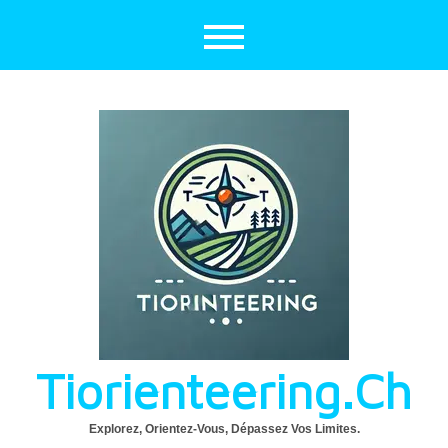
Aller
au
contenu
Tiorienteering.ch
Explorez, Orientez-Vous, Dépassez Vos Limites.