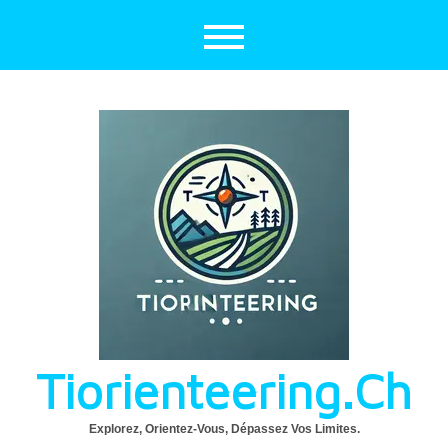
Aller
au
contenu
Tiorienteering.ch
Explorez, Orientez-Vous, Dépassez Vos Limites.