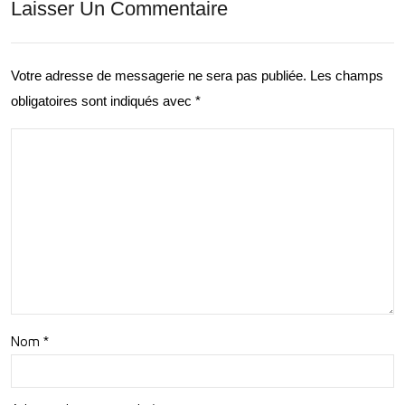
Laisser Un Commentaire
ntur
ons
e:
: La
Votre adresse de messagerie ne sera pas publiée.
Les champs
Votr
Quê
obligatoires sont indiqués avec
*
e
te
Pro
de
chai
la
ne
Gloi
Ave
re
ntur
Eur
e
opé
en
Nom
*
enn
Plei
e