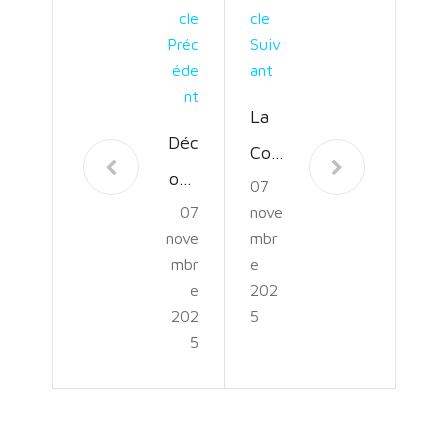
Cle
Cle
Préc
Suiv
Éde
Ant
Nt
La
Déc
Cou
ouv
07
pe
07
nove
rez
de
nove
mbr
l’Ex
la
mbr
e
cita
e
202
Lig
202
5
tion
ue
5
de
des
Cap
Cha
Ave
mpi