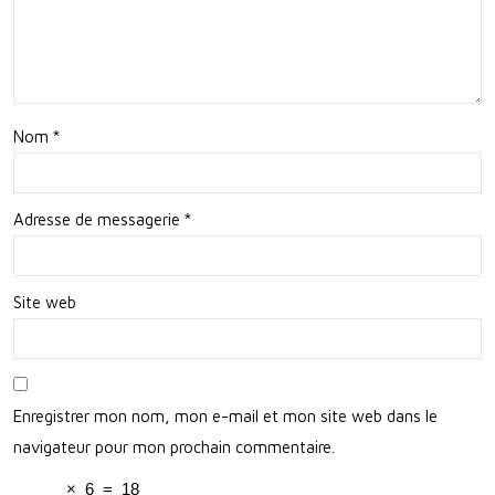
Une
Cart
Défi
es
niti
Pré
on
cise
Nom
*
Ess
s
enti
Adresse de messagerie
*
elle
Site web
Enregistrer mon nom, mon e-mail et mon site web dans le
navigateur pour mon prochain commentaire.
×
6
=
18