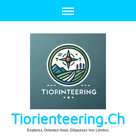
Aller
au
contenu
Tiorienteering.ch
Explorez, Orientez-Vous, Dépassez Vos Limites.