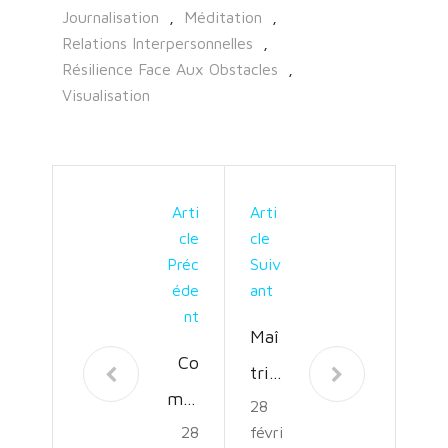
Journalisation
,
Méditation
,
Relations Interpersonnelles
,
Résilience Face Aux Obstacles
,
Visualisation
Arti
Arti
Cle
Cle
Préc
Suiv
Éde
Ant
Nt
Maî
Co
tris
mpr
28
er
28
févri
end
la