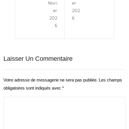
févri
er
re
Mét
er
202
le
202
6
hod
6
Sen
olo
s du
gie
Dév
en
Laisser Un Commentaire
elo
Cart
ppe
ogr
me
Votre adresse de messagerie ne sera pas publiée.
Les champs
aphi
obligatoires sont indiqués avec
*
nt
e
Per
pou
son
r
nel:
des