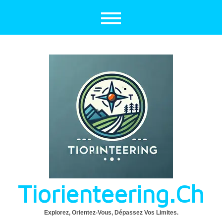
Aller
au
contenu
Tiorienteering.ch
Explorez, Orientez-Vous, Dépassez Vos Limites.