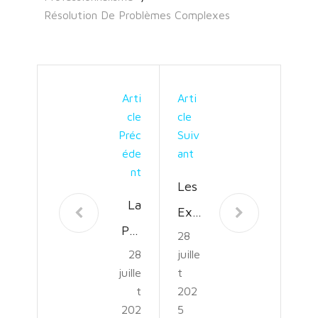
Résolution De Problèmes Complexes
Arti
Arti
Cle
Cle
Préc
Suiv
Éde
Ant
Nt
Les
La
Exp
Pas
28
erts
28
juille
sion
:
juille
t
du
Gar
t
202
Spo
202
5
die