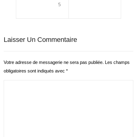
5
rt :
ns
Un
du
Pili
Sav
Laisser Un Commentaire
er
oir
Ess
et
enti
Votre adresse de messagerie ne sera pas publiée.
Les champs
de
obligatoires sont indiqués avec
*
el
l’Ex
de
péri
Not
enc
re
e
Vie