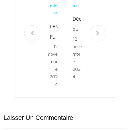
Éde
Ant
Nt
Déc
Les
ouv
For
12
rez
12
nove
mat
une
nove
mbr
ions
Mul
mbr
e
:
e
202
titu
202
4
Clé
de
4
de
de
la
Cou
Réu
rs
Laisser Un Commentaire
ssit
Pas