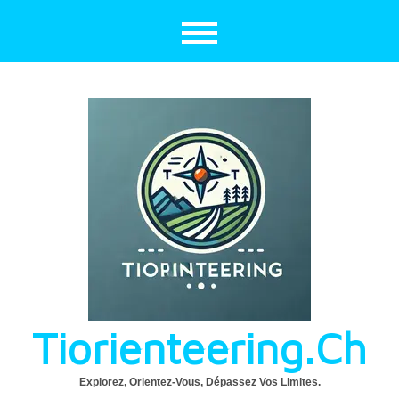
Aller
au
contenu
Tiorienteering.ch
Explorez, Orientez-Vous, Dépassez Vos Limites.