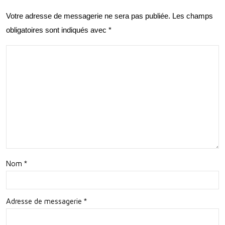
e
sion
Votre adresse de messagerie ne sera pas publiée.
Les champs
Prof
nan
obligatoires sont indiqués avec
*
essi
ts à
onn
Suiv
elle
re
et
Per
son
nell
e
Nom
*
Adresse de messagerie
*