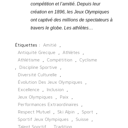
compétition et l’amitié. Depuis leur
création en 1896, les Jeux Olympiques
ont captivé des millions de spectateurs à
travers le globe. Les athlètes…
Étiquettes :
Amitié
,
Antiquité Grecque
,
Athlètes
,
Athlétisme
,
Compétition
,
Cyclisme
,
Discipline Sportive
,
Diversité Culturelle
,
Évolution Des Jeux Olympiques
,
Excellence
,
Inclusion
,
Jeux Olympiques
,
Paix
,
Performances Extraordinaires
,
Respect Mutuel
,
Ski Alpin
,
Sport
,
Sportif Jeux Olympiques
,
Suisse
,
Talent Sportif
,
Tradition
,