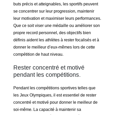
buts précis et atteignables, les sportifs peuvent
se concentrer sur leur progression, maintenir
leur motivation et maximiser leurs performances.
Que ce soit viser une médaille ou améliorer son
propre record personnel, des objectifs bien
définis aident les athlètes à rester focalisés et à
donner le meilleur d’eux-mêmes lors de cette
compétition de haut niveau.
Rester concentré et motivé
pendant les compétitions.
Pendant les compétitions sportives telles que
les Jeux Olympiques, il est essentiel de rester
concentré et motivé pour donner le meilleur de
soi-même. La capacité à maintenir sa