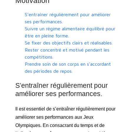
Motivation
S’entraîner régulièrement pour améliorer
ses performances.
Suivre un régime alimentaire équilibré pour
être en pleine forme.
Se fixer des objectifs clairs et réalisables.
Rester concentré et motivé pendant les
compétitions.
Prendre soin de son corps en s’accordant
des périodes de repos.
S’entraîner régulièrement pour
améliorer ses performances.
Il est essentiel de s’entraîner régulièrement pour
améliorer ses performances aux Jeux
Olympiques. En consacrant du temps et de