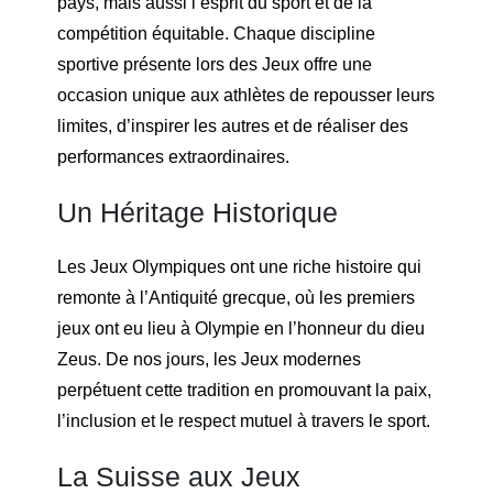
pays, mais aussi l’esprit du sport et de la
compétition équitable. Chaque discipline
sportive présente lors des Jeux offre une
occasion unique aux athlètes de repousser leurs
limites, d’inspirer les autres et de réaliser des
performances extraordinaires.
Un Héritage Historique
Les Jeux Olympiques ont une riche histoire qui
remonte à l’Antiquité grecque, où les premiers
jeux ont eu lieu à Olympie en l’honneur du dieu
Zeus. De nos jours, les Jeux modernes
perpétuent cette tradition en promouvant la paix,
l’inclusion et le respect mutuel à travers le sport.
La Suisse aux Jeux