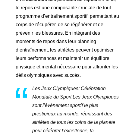
le repos est une composante cruciale de tout
programme d’entraînement sportif, permettant au
corps de récupérer, de se régénérer et de
prévenir les blessures. En intégrant des
moments de repos dans leur planning
d’entraînement, les athlètes peuvent optimiser
leurs performances et maintenir un équilibre
physique et mental nécessaire pour affronter les
défis olympiques avec succès.
Les Jeux Olympiques: Célébration
Mondiale du Sport Les Jeux Olympiques
sont l’événement sportif le plus
prestigieux au monde, réunissant des
athlètes de tous les coins de la planète
pour célébrer l’excellence, la