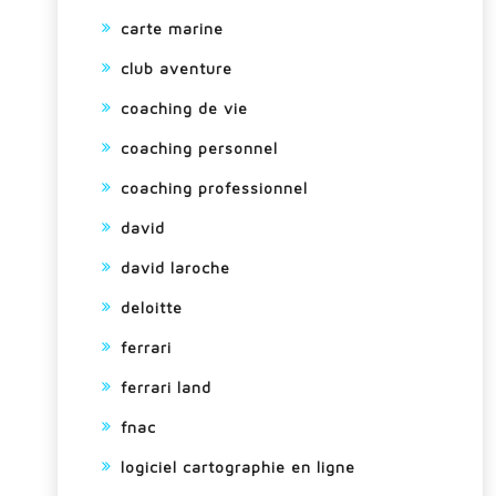
carte marine
club aventure
coaching de vie
coaching personnel
coaching professionnel
david
david laroche
deloitte
ferrari
ferrari land
fnac
logiciel cartographie en ligne