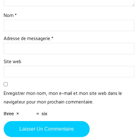
des
Mer
Nom
*
s
Adresse de messagerie
*
Site web
Enregistrer mon nom, mon e-mail et mon site web dans le
navigateur pour mon prochain commentaire.
three
×
=
six