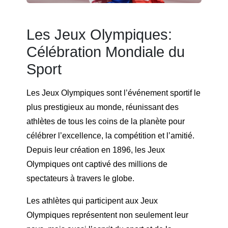
Les Jeux Olympiques:
Célébration Mondiale du
Sport
Les Jeux Olympiques sont l’événement sportif le
plus prestigieux au monde, réunissant des
athlètes de tous les coins de la planète pour
célébrer l’excellence, la compétition et l’amitié.
Depuis leur création en 1896, les Jeux
Olympiques ont captivé des millions de
spectateurs à travers le globe.
Les athlètes qui participent aux Jeux
Olympiques représentent non seulement leur