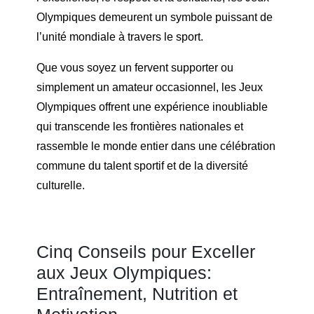
Olympiques demeurent un symbole puissant de
l’unité mondiale à travers le sport.
Que vous soyez un fervent supporter ou
simplement un amateur occasionnel, les Jeux
Olympiques offrent une expérience inoubliable
qui transcende les frontières nationales et
rassemble le monde entier dans une célébration
commune du talent sportif et de la diversité
culturelle.
Cinq Conseils pour Exceller
aux Jeux Olympiques:
Entraînement, Nutrition et