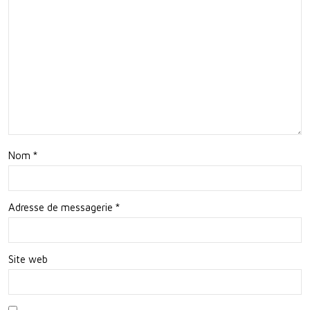
Viv
Plei
ez
n
des
Air
Ave
ntur
es
Ino
Nom
*
ubli
able
Adresse de messagerie
*
s
Site web