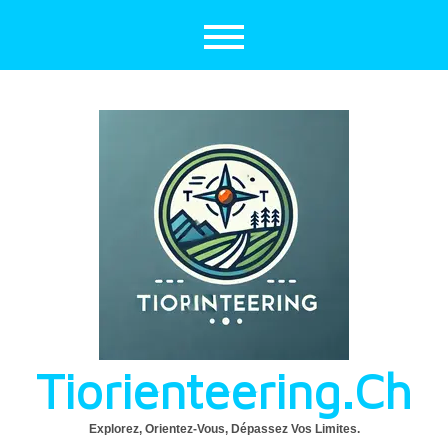
Aller
au
contenu
Tiorienteering.ch
Explorez, Orientez-Vous, Dépassez Vos Limites.