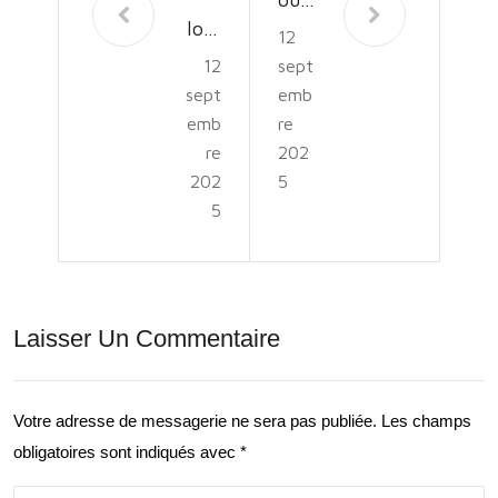
lore
12
erte
12
sept
z le
des
sept
emb
Mo
Plai
emb
re
nde
re
202
nes
202
5
ave
Sau
5
c
vag
Terr
es:
e
Une
Laisser Un Commentaire
d’A
Ave
ven
ntur
Votre adresse de messagerie ne sera pas publiée.
Les champs
ture
e
obligatoires sont indiqués avec
*
:
en