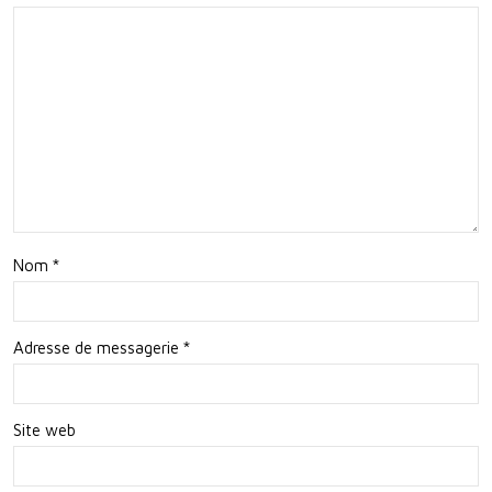
ESA
able
:
Un
Ave
nir
Inno
van
Nom
*
t
Adresse de messagerie
*
Site web