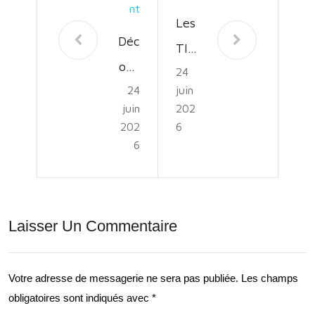
Nt
Les
Déc
TIC
ouv
24
au
24
juin
rez
Ser
juin
202
les
vice
202
6
Mys
6
du
tère
Dév
s de
elo
Terr
Laisser Un Commentaire
ppe
ae
me
Nov
nt
Votre adresse de messagerie ne sera pas publiée.
Les champs
ae
obligatoires sont indiqués avec
*
Dur