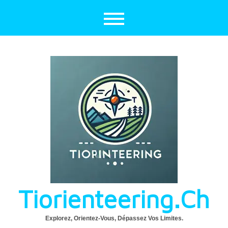
Aller
au
contenu
Tiorienteering.ch
Explorez, Orientez-Vous, Dépassez Vos Limites.