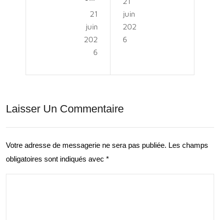
21
tion
21
juin
me
infi
juin
202
nt
nie
202
6
en
6
:
Plei
Terr
n
e,
Air
Laisser Un Commentaire
Mer
:
,
Déc
Ave
Votre adresse de messagerie ne sera pas publiée.
Les champs
ouv
obligatoires sont indiqués avec
*
ntur
rez
e
le
Tra