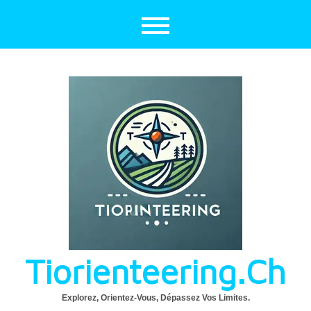
Aller
au
contenu
Tiorienteering.ch
Explorez, Orientez-Vous, Dépassez Vos Limites.