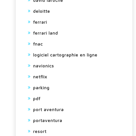
david laroche
deloitte
ferrari
ferrari land
fnac
logiciel cartographie en ligne
navionics
netflix
parking
pdf
port aventura
portaventura
resort