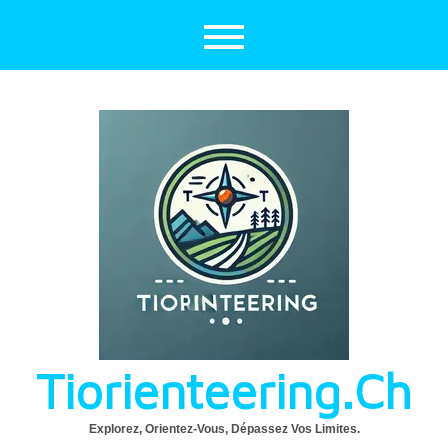
Aller
au
contenu
Tiorienteering.ch
Explorez, Orientez-Vous, Dépassez Vos Limites.