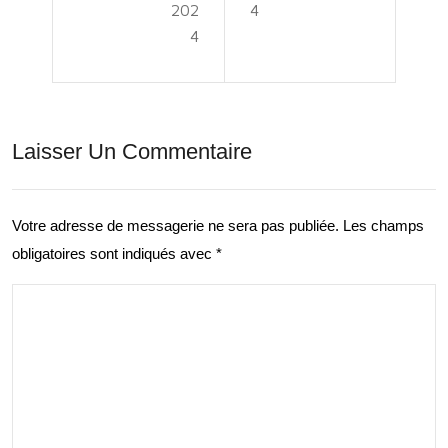
Spo
202
4
d’E
4
rt :
xcel
Un
lenc
Pili
e et
Laisser Un Commentaire
er
de
de
Div
Bie
Votre adresse de messagerie ne sera pas publiée.
Les champs
ersi
obligatoires sont indiqués avec
*
n-
té
Être
Cult
et
urel
de
le
Soci
abili