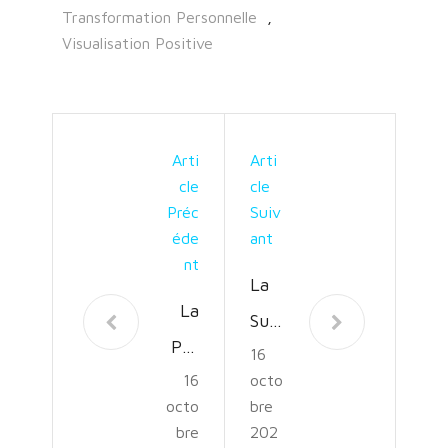
Transformation Personnelle
,
Visualisation Positive
Arti
Arti
Cle
Cle
Préc
Suiv
Éde
Ant
Nt
La
La
Suis
Pas
16
se :
16
octo
sion
Terr
octo
bre
du
e
bre
202