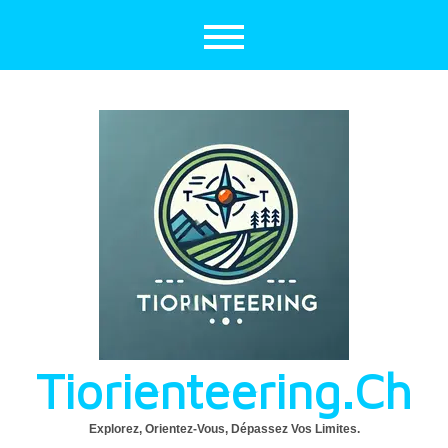
Aller
au
contenu
Tiorienteering.ch
Explorez, Orientez-Vous, Dépassez Vos Limites.