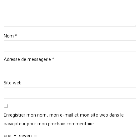
Nat
Par
ure
l’Ac
tion
Nom
*
Phy
siqu
Adresse de messagerie
*
e
Ens
Site web
em
ble
Enregistrer mon nom, mon e-mail et mon site web dans le
navigateur pour mon prochain commentaire.
one
+
seven
=