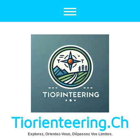
Aller
au
contenu
Tiorienteering.ch
Explorez, Orientez-Vous, Dépassez Vos Limites.