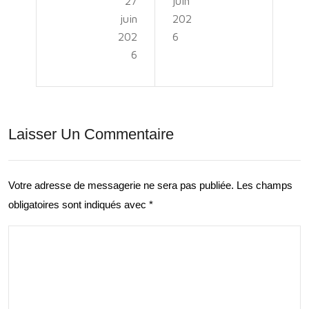
27
juin
de
rtif
juin
202
l’Im
en
202
6
plan
6
Cou
tati
ple
on:
:
Tes
Laisser Un Commentaire
Ren
t
forc
d’Or
ez
Votre adresse de messagerie ne sera pas publiée.
Les champs
ient
obligatoires sont indiqués avec
*
Votr
abili
e
té
Rel
dan
atio
s la
n