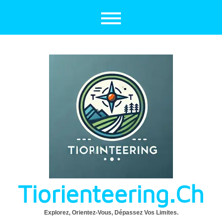
Aller
au
contenu
Tiorienteering.ch
Explorez, Orientez-Vous, Dépassez Vos Limites.