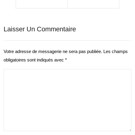
Cart
: Le
ogr
Défi
Laisser Un Commentaire
aphi
Spo
e
rtif
Tou
Votre adresse de messagerie ne sera pas publiée.
Les champs
de
obligatoires sont indiqués avec
*
risti
Tou
que
te
pou
une
r
Vie
Exp
lore
r la