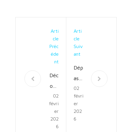
Arti
Arti
Cle
Cle
Préc
Suiv
Éde
Ant
Nt
Dép
Déc
ass
ouv
02
em
02
févri
rez
ent
févri
er
l’Ar
et
er
202
t de
202
6
Vict
6
la
oire