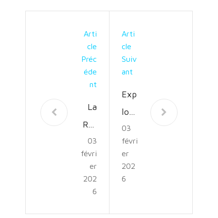
Arti
Arti
Cle
Cle
Préc
Suiv
Éde
Ant
Nt
Exp
La
lora
Rév
03
tion
03
févri
olut
Équ
févri
er
ion
estr
er
202
de
202
6
e:
6
la
Viv
Cart
ez