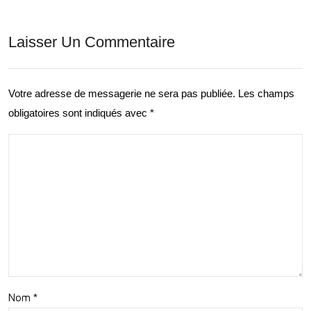
ogr
l’Av
Laisser Un Commentaire
aphi
ent
e
ure
ave
Votre adresse de messagerie ne sera pas publiée.
Les champs
du
obligatoires sont indiqués avec
*
c
Che
Wa
val
ze :
Nav
igu
er
en
Tou
Nom
*