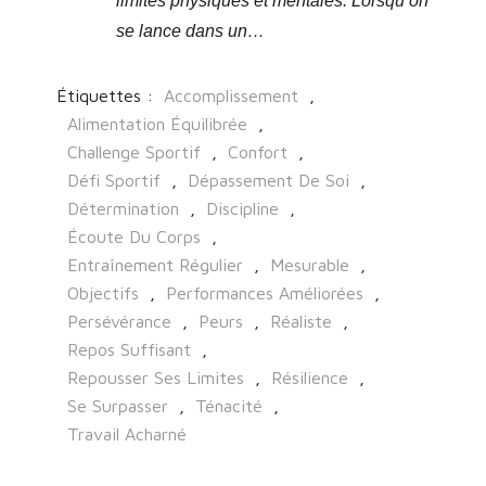
limites physiques et mentales. Lorsqu’on
se lance dans un…
Étiquettes :
Accomplissement
,
Alimentation Équilibrée
,
Challenge Sportif
,
Confort
,
Défi Sportif
,
Dépassement De Soi
,
Détermination
,
Discipline
,
Écoute Du Corps
,
Entraînement Régulier
,
Mesurable
,
Objectifs
,
Performances Améliorées
,
Persévérance
,
Peurs
,
Réaliste
,
Repos Suffisant
,
Repousser Ses Limites
,
Résilience
,
Se Surpasser
,
Ténacité
,
Travail Acharné