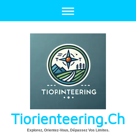
Aller
au
contenu
Tiorienteering.ch
Explorez, Orientez-Vous, Dépassez Vos Limites.