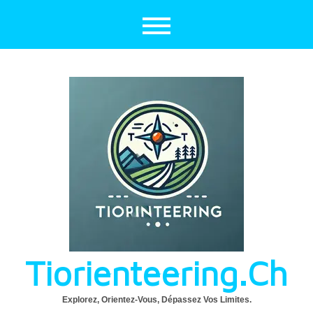
Aller
au
contenu
Tiorienteering.ch
Explorez, Orientez-Vous, Dépassez Vos Limites.