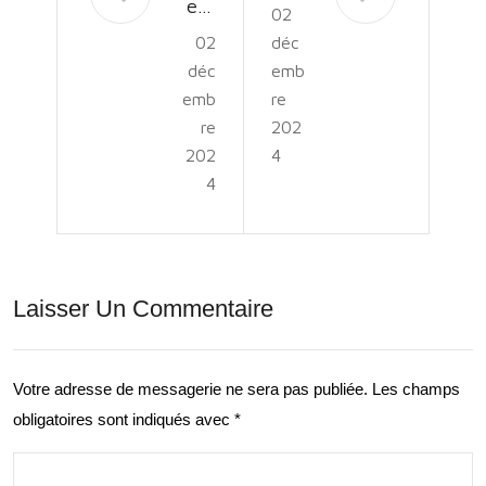
ek-
02
de
02
déc
end
vers
déc
emb
de
l’Ép
emb
re
Dév
re
202
ano
202
4
elo
uiss
4
ppe
em
me
ent
nt
Per
Laisser Un Commentaire
Per
son
son
nel
Votre adresse de messagerie ne sera pas publiée.
Les champs
nel
: Le
obligatoires sont indiqués avec
*
:
Rôl
Cult
e