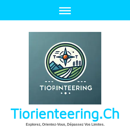
Aller
au
contenu
Tiorienteering.ch
Explorez, Orientez-Vous, Dépassez Vos Limites.