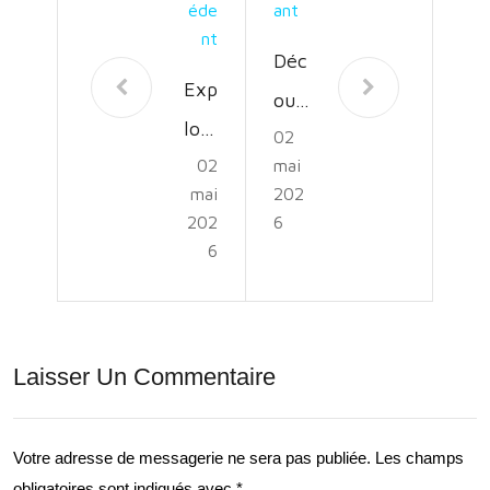
Éde
Ant
Nt
Déc
Exp
ouv
lore
02
rez
02
mai
z
les
mai
202
les
Circ
202
6
Cou
6
uits
rs
de
de
Cou
Dév
Laisser Un Commentaire
rse
elo
d’Or
ppe
ient
Votre adresse de messagerie ne sera pas publiée.
Les champs
me
obligatoires sont indiqués avec
*